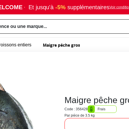
ELCOME
·
Et jusqu'à
-5%
supplémentaires
Voir conditi
ence ou une marque...
Maigre pêche gros
oissons entiers
Maigre pêche gr
Code : 356428
Frais
Par pièce de 3.5 kg