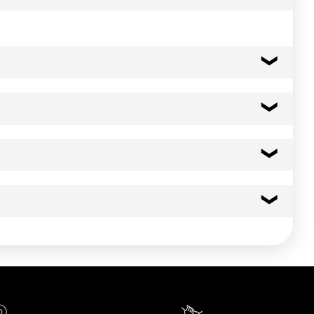
99 kcal
416 kj
3.4 g
0.0 g