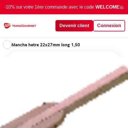
-10% sur votre 1ère commande avec le code
WELCOME
Voir 
Devenir client
Connexion
Manche hetre 22x27mm long 1,50