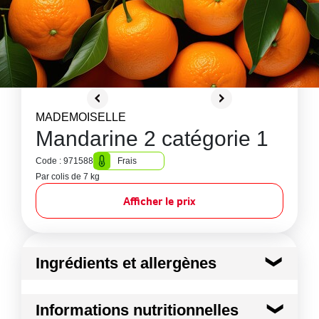
MADEMOISELLE
Mandarine 2 catégorie 1
Code : 971588
Frais
Par colis de 7 kg
Afficher le prix
Ingrédients et allergènes
Ingrédients :
Informations nutritionnelles
Mandarine