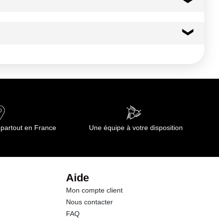
194 kcal
811 kj
13.5 g
3.22 g
0.0 g
 partout en France
Une équipe à votre disposition
0.0 g
18.1 g
Aide
Mon compte client
0.16 g
Nous contacter
FAQ