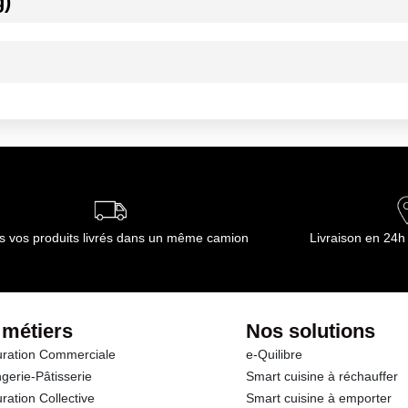
g)
che : FAO 27
ournisseur(s) de Transgourmet Opérations
ournisseur(s) de Transgourmet Opérations
s vos produits livrés dans un même camion
Livraison en 24h
 métiers
Nos solutions
ration Commerciale
e-Quilibre
gerie-Pâtisserie
Smart cuisine à réchauffer
ration Collective
Smart cuisine à emporter