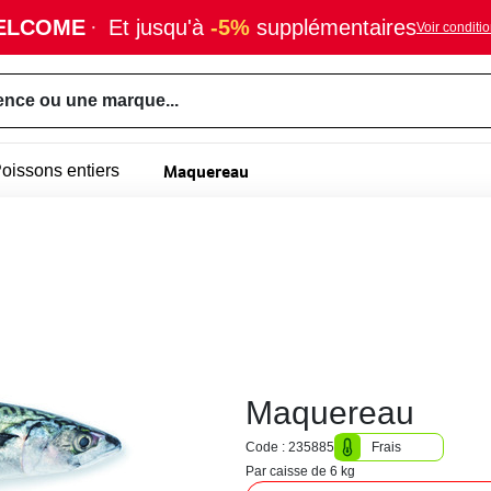
ELCOME
·
Et jusqu'à
-5%
supplémentaires
Voir conditi
ence ou une marque...
Maquereau
oissons entiers
Maquereau
Code : 235885
Frais
Par caisse de 6 kg