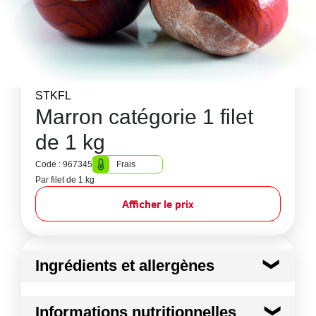
STKFL
Marron catégorie 1 filet
de 1 kg
Code : 967345
Frais
Par filet de 1 kg
Afficher le prix
Ingrédients et allergènes
Ingrédients :
Informations nutritionnelles
Marron