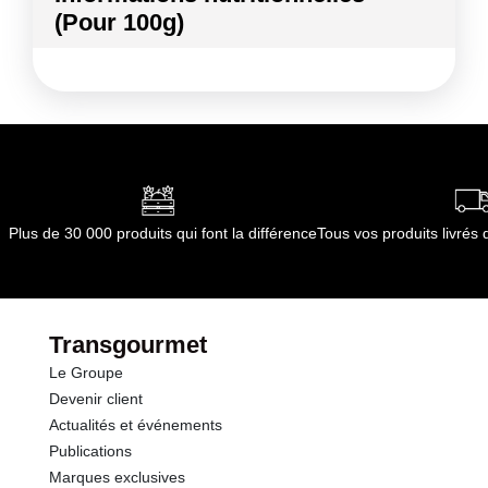
(Pour 100g)
Conformément aux informations transmises
par le(s) fournisseur(s) de Transgourmet
Kilocalories
136 kcal
Opérations
Kilojoules
568 kj
Matières grasses
1.4 g
dont Acides gras saturés
0.40 g
Plus de 30 000 produits qui font la différence
Tous vos produits livré
Glucides
28.8 g
dont Sucres
3.9 g
Transgourmet
Le Groupe
Fibres
4.0 g
Devenir client
Actualités et événements
Protéines
2.0 g
Publications
Marques exclusives