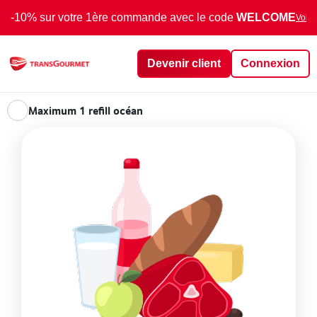
-10% sur votre 1ère commande avec le code
WELCOME
Voir 
Devenir client
Connexion
Maximum 1 refill océan