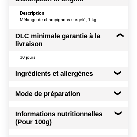
Description
Mélange de champignons surgelé, 1 kg.
DLC minimale garantie à la
livraison
30 jours
Ingrédients et allergènes
Ingrédients :
Mode de préparation
Pleurote, bolets jaunes, shitake et pholiote.
Allergènes :
Mode de préparation :
A cuire avant
Anhydride sulfureux et sulfites
Informations nutritionnelles
consommation.
Conformément aux informations transmises
(Pour 100g)
par le(s) fournisseur(s) de Transgourmet
Opérations
Kilocalories
18 kcal