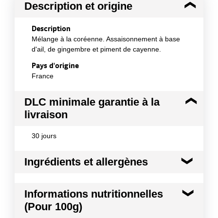
Description et origine
Description
Mélange à la coréenne. Assaisonnement à base
d'ail, de gingembre et piment de cayenne.
Pays d'origine
France
DLC minimale garantie à la
livraison
30 jours
Ingrédients et allergènes
Ingrédients :
Informations nutritionnelles
Ail déshydraté (12%), amidon modifié, poivron rouge
(Pour 100g)
déshydraté, gingembre (8%), sucre, farine de BLE,
sauce SOJA en poudre (maltodextrine, sel, SOJA,