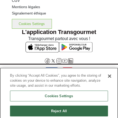
CGV
Mentions légales
Signalement éthique
Cookies Settings
L'application Transgourmet
Transgourmet partout avec vous !
By clicking “Accept All Cookies”, you agree to the storing of
cookies on your device to enhance site navigation, analyze
Interdiction de vente de boissons alcooliques aux mineurs de
site usage, and assist in our marketing efforts.
moins de 18 ans
Cookies Settings
La preuve de majorité de l'acheteur est exigée au moment de la vente
en ligne.
Code de la santé publique, Aar.l.3342-1 et l.3353-3
Reject All