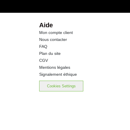
4.7 g
2.1 g
Aide
Mon compte client
4.1 g
Nous contacter
FAQ
0.75 g
Plan du site
CGV
Mentions légales
Signalement éthique
Cookies Settings