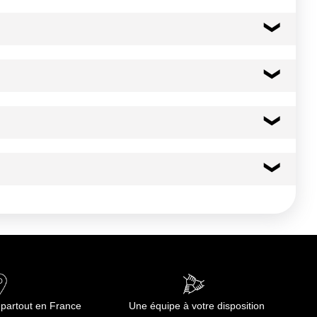
sure), fromage 5% (LAIT, sel, ferments lactiques, présure),
re) saupoudré sur le produit.
 Ouvrir le couvercle du côté de la languette et
107 kcal
449 kj
7.7 g
2.40 g
5.4 g
 partout en France
Une équipe à votre disposition