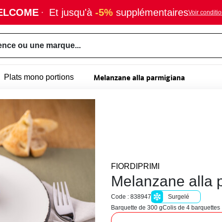
ELCOME
·
Et jusqu'à
-5%
supplémentaires
Voir conditi
ence ou une marque...
Melanzane alla parmigiana
Plats mono portions
FIORDIPRIMI
Melanzane alla 
Code : 838947
Surgelé
Barquette de 300 g
Colis de 4 barquettes