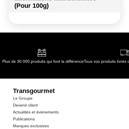
(Pour 100g)
Conformément aux informations transmises
par le(s) fournisseur(s) de Transgourmet
Kilocalories
38 kcal
Opérations
Kilojoules
159 kj
Matières grasses
0.8 g
dont Acides gras saturés
0.20 g
Plus de 30 000 produits qui font la différence
Tous vos produits livré
Glucides
4.2 g
dont Sucres
2.0 g
Transgourmet
Le Groupe
Fibres
5.6 g
Devenir client
Actualités et événements
Protéines
3.6 g
Publications
Marques exclusives