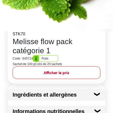
STK70
Melisse flow pack
catégorie 1
Code : 645714
Frais
Sachet de 100 g
Colis de 20 sachets
Afficher le prix
Ingrédients et allergènes
Ingrédients :
Informations nutritionnelles
Melisse