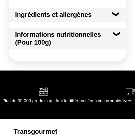
Ingrédients et allergènes
Ingrédients :
Informations nutritionnelles
MENTHE
(Pour 100g)
Conformément aux informations transmises
par le(s) fournisseur(s) de Transgourmet
Kilocalories
43 kcal
Opérations
Kilojoules
179 kj
Matières grasses
0.8 g
dont Acides gras saturés
0.22 g
Plus de 30 000 produits qui font la différence
Tous vos produits livré
Glucides
5.3 g
dont Sucres
5.3 g
Transgourmet