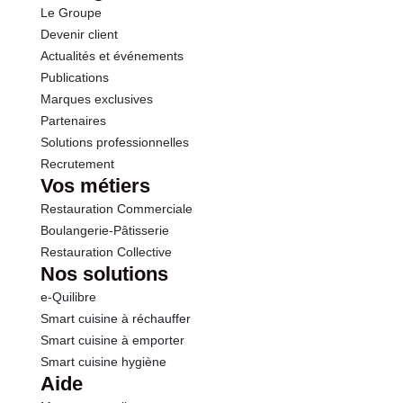
Le Groupe
Fibres
7.4 g
Devenir client
Actualités et événements
Protéines
3.5 g
Publications
Marques exclusives
Sel
0.08 g
Partenaires
Solutions professionnelles
Recrutement
Vos métiers
Restauration Commerciale
Boulangerie-Pâtisserie
Restauration Collective
Nos solutions
e-Quilibre
Smart cuisine à réchauffer
Smart cuisine à emporter
Smart cuisine hygiène
Aide