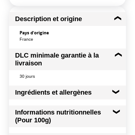
Description et origine
Pays d'origine
France
DLC minimale garantie à la
livraison
30 jours
Ingrédients et allergènes
Ingrédients :
Informations nutritionnelles
Sucre, blanc d'œuf, amidon de maïs, arôme. Atelier
(Pour 100g)
utilisant fruits à coques, beurre, blé, soja.
Allergènes :
Kilocalories
416 kcal