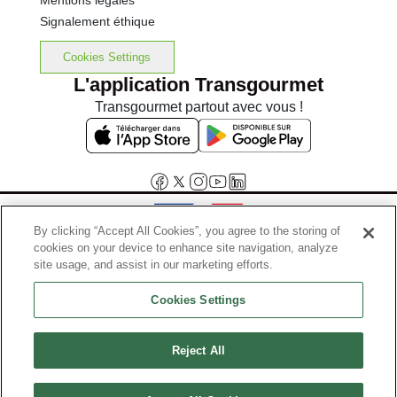
Mentions légales
Signalement éthique
Cookies Settings
L'application Transgourmet
Transgourmet partout avec vous !
By clicking “Accept All Cookies”, you agree to the storing of
cookies on your device to enhance site navigation, analyze
Interdiction de vente de boissons alcooliques aux mineurs de
site usage, and assist in our marketing efforts.
moins de 18 ans
Cookies Settings
La preuve de majorité de l'acheteur est exigée au moment de la vente
en ligne.
Code de la santé publique, Aar.l.3342-1 et l.3353-3
Reject All