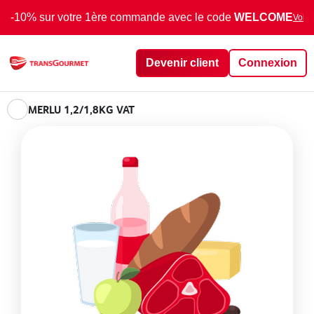
-10% sur votre 1ère commande avec le code
WELCOME
Voir 
Devenir client
Connexion
MERLU 1,2/1,8KG VAT