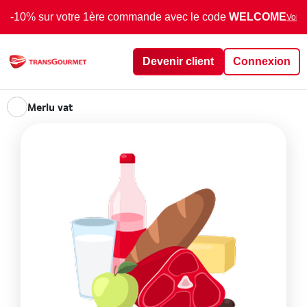
-10% sur votre 1ère commande avec le code
WELCOME
Voir 
Devenir client
Connexion
Merlu vat