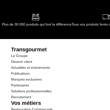
Opérations
Opérations
dont Acides gras saturés
2.00 g
Glucides
2.0 g
Plus de 30 000 produits qui font la différence
Tous vos produits livré
dont Sucres
1.0 g
Protéines
10.0 g
Transgourmet
Le Groupe
Sel
0.27 g
Devenir client
Actualités et événements
Publications
Marques exclusives
Partenaires
Solutions professionnelles
Recrutement
Vos métiers
Restauration Commerciale