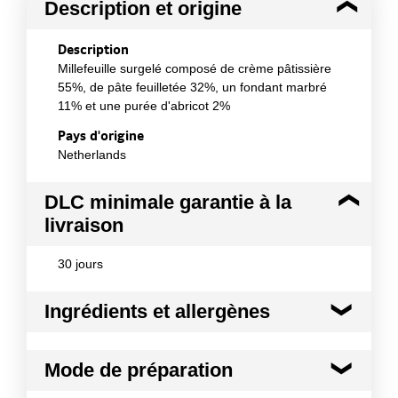
Description et origine
Description
Millefeuille surgelé composé de crème pâtissière
55%, de pâte feuilletée 32%, un fondant marbré
11% et une purée d'abricot 2%
Pays d'origine
Netherlands
DLC minimale garantie à la
livraison
30 jours
Ingrédients et allergènes
Ingrédients :
Mode de préparation
Farine de blé, lait écrémé, sucre, graisse de palme,
lait entier, crème, amidons modifiés : E1414 -