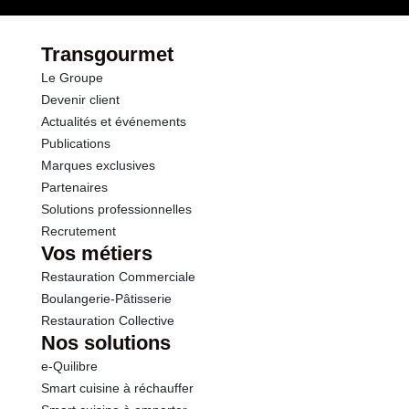
Opérations
Fibres
2.3 g
Transgourmet
Le Groupe
Protéines
5.9 g
Devenir client
Actualités et événements
Sel
1.75 g
Publications
Marques exclusives
Partenaires
Solutions professionnelles
Recrutement
Vos métiers
Restauration Commerciale
Boulangerie-Pâtisserie
Restauration Collective
Nos solutions
e-Quilibre
Smart cuisine à réchauffer