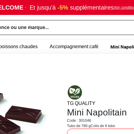
ELCOME
·
Et jusqu'à
-5%
supplémentaires
Voir conditi
ence ou une marque...
Mini Napoli
- boissons chaudes
Accompagnement café
TG QUALITY
Mini Napolitain
Code : 301046
Tubo de 780 g
Colis de 6 tubo