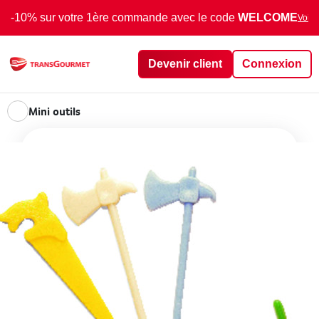
-10% sur votre 1ère commande avec le code
WELCOME
Voir 
Devenir client
Connexion
Mini outils