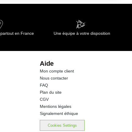
0.90 g
19.0 g
 partout en France
Une équipe à votre disposition
0.5 g
6.4 g
Aide
Mon compte client
9.0 g
Nous contacter
FAQ
1.50 g
Plan du site
CGV
4.5 mg
Mentions légales
Signalement éthique
Cookies Settings