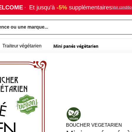
ELCOME
·
Et jusqu'à
-5%
supplémentaires
Voir conditi
ence ou une marque...
Mini panés végètarien
Traiteur végétarien
BOUCHER VEGETARIEN