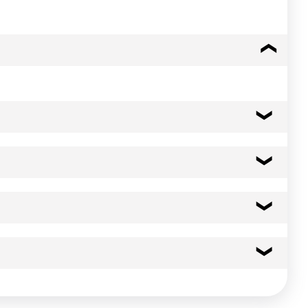
za, tournesol), farine (maïs, riz), fibres d'AVOINE, amidon
é (hydroxyde de sodium)), sel, amidon de maïs, isolat de
le produit soit doré.
211 kcal
883 kj
gérateur. Ne jamais recongeler un produit décongelé.
gérateur. Ne jamais recongeler un produit décongelé.
11.0 g