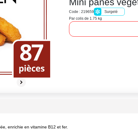
Mini panés végè
Code : 219659
Surgelé
Par colis de 1.75 kg
e, enrichie en vitamine B12 et fer.