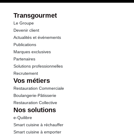
Fibres
2.2 g
Transgourmet
Le Groupe
Protéines
8.1 g
Devenir client
Actualités et événements
Sel
0.28 g
Publications
Marques exclusives
Partenaires
Solutions professionnelles
Recrutement
Vos métiers
Restauration Commerciale
Boulangerie-Pâtisserie
Restauration Collective
Nos solutions
e-Quilibre
Smart cuisine à réchauffer
Smart cuisine à emporter