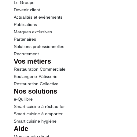
Le Groupe
Protéines
4.1 g
Devenir client
Actualités et événements
Sel
0.42 g
Publications
Marques exclusives
Partenaires
Solutions professionnelles
Recrutement
Vos métiers
Restauration Commerciale
Boulangerie-Pâtisserie
Restauration Collective
Nos solutions
e-Quilibre
Smart cuisine à réchauffer
Smart cuisine à emporter
Smart cuisine hygiène
Aide
Mon compte client