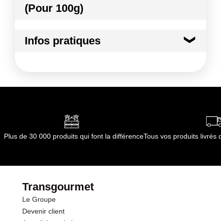
Conformément aux informations transmises
(Pour 100g)
Mise en Place contenant déjà du sel, saler la
par le(s) fournisseur(s) de Transgourmet
préparation en dernier lieu.
Kilocalories
430 kcal
Opérations
Mode de préparation :
Prêt à l'emploi
Infos pratiques
Kilojoules
1799 kj
Conditions de stockage avant ouverture :
Après
ouverture : Bien refermer le pot et le conserver en
Matières grasses
42.0 g
chambre froide positive jusqu'à la fin de la date de
péremption.
dont Acides gras saturés
7.00 g
Conditions de stockage après ouverture :
Avant
ouverture : Conserver le pot dans un endroit frais et
Glucides
7.0 g
sec, à température inférieure à 25°C et à l'abri de la
Plus de 30 000 produits qui font la différence
Tous vos produits livré
lumière.
dont Sucres
7.0 g
Durée totale du produit :
120 jours
Conformément aux informations transmises
Fibres
2.0 g
par le(s) fournisseur(s) de Transgourmet
Transgourmet
Opérations
Le Groupe
Protéines
6.0 g
Devenir client