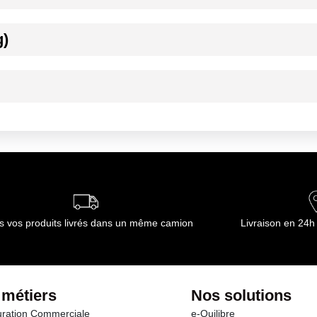
g)
otéine de lait, carraghénanes), amidon de maïs, beurre de Verneuil (l
ournisseur(s) de Transgourmet Opérations
ournisseur(s) de Transgourmet Opérations
s vos produits livrés dans un même camion
Livraison en 24h
 métiers
Nos solutions
ration Commerciale
e-Quilibre