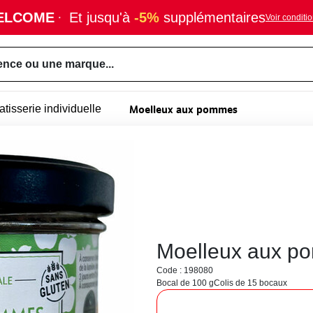
ELCOME
·
Et jusqu'à
-5%
supplémentaires
Voir conditi
ence ou une marque...
Moelleux aux pommes
atisserie individuelle
Moelleux aux p
Code : 198080
Bocal de 100 g
Colis de 15 bocaux