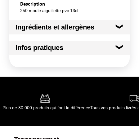
Description
250 moule aiguillette pvc 13cl
Ingrédients et allergènes
Ingrédients :
Infos pratiques
Non applicable
Conformément aux informations transmises
Conditions de stockage avant ouverture
par le(s) fournisseur(s) de Transgourmet
:
Opérations
Température ambiante
Durée totale du produit :
Non applicable
Conformément aux informations transmises
par le(s) fournisseur(s) de Transgourmet
Opérations
Plus de 30 000 produits qui font la différence
Tous vos produits livré