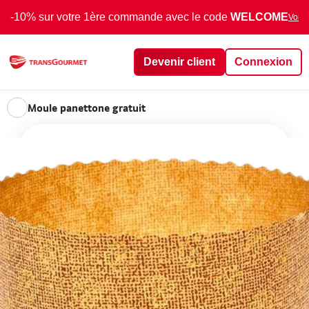
-10% sur votre 1ère commande avec le code
WELCOME
Voir 
Devenir client
Connexion
Moule panettone gratuit