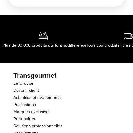
Conditions de stockage avant ouverture :
Frais
et sec.
Durée totale du produit :
0
Conformément aux informations transmises
par le(s) fournisseur(s) de Transgourmet
Opérations
Plus de 30 000 produits qui font la différence
Tous vos produits livré
Transgourmet
Le Groupe
Devenir client
Actualités et événements
Publications
Marques exclusives
Partenaires
Solutions professionnelles