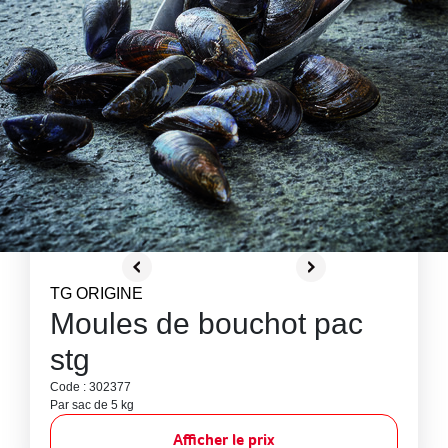
TG ORIGINE
Moules de bouchot pac
stg
Code : 302377
Par sac de 5 kg
Afficher le prix