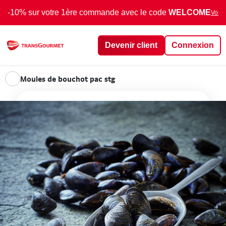
-10% sur votre 1ère commande avec le code
WELCOME
Voir 
Devenir client
Connexion
Moules de bouchot pac stg