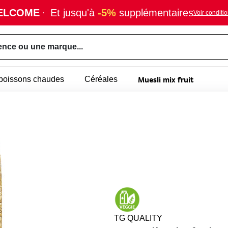
ELCOME
·
Et jusqu'à
-5%
supplémentaires
Voir conditi
ence ou une marque...
Muesli mix fruit
- boissons chaudes
Céréales
TG QUALITY