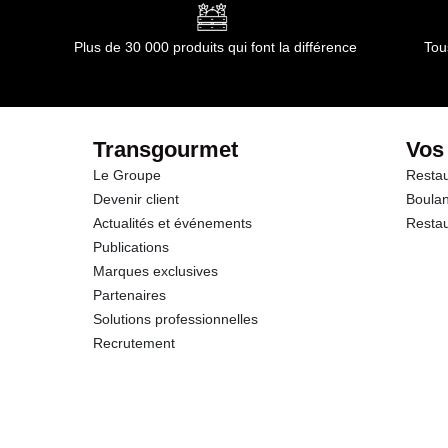
Traces de fruits à coques
Glucides
Conformément aux informations transmises par le(s) f
Plus de 30 000 produits qui font la différence
Tou
dont Sucres
Protéines
Transgourmet
Vos
Le Groupe
Restau
Sel
Devenir client
Boulan
Actualités et événements
Restau
Publications
Marques exclusives
Partenaires
Solutions professionnelles
Recrutement