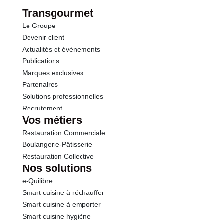
Protéines
5.4 g
Lait et produits à base de lait
Transgourmet
Soja et produits à base de soja
Oeufs et produits à base d'oeufs
Le Groupe
Sel
0.67 g
Céréales contenant du gluten
Devenir client
Traces de graines de sésame et produits à base de
Actualités et événements
graines de sésame
Publications
Conformément aux informations transmises
Marques exclusives
par le(s) fournisseur(s) de Transgourmet
Partenaires
Opérations
Solutions professionnelles
Recrutement
Vos métiers
Restauration Commerciale
Boulangerie-Pâtisserie
Restauration Collective
Nos solutions
e-Quilibre
Smart cuisine à réchauffer
Smart cuisine à emporter
Smart cuisine hygiène