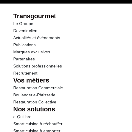
Fibres
2.4 g
Transgourmet
Le Groupe
Protéines
0.9 g
Devenir client
Actualités et événements
Sel
0.00 g
Publications
Marques exclusives
Partenaires
Solutions professionnelles
Recrutement
Vos métiers
Restauration Commerciale
Boulangerie-Pâtisserie
Restauration Collective
Nos solutions
e-Quilibre
Smart cuisine à réchauffer
Smart cuisine à emporter