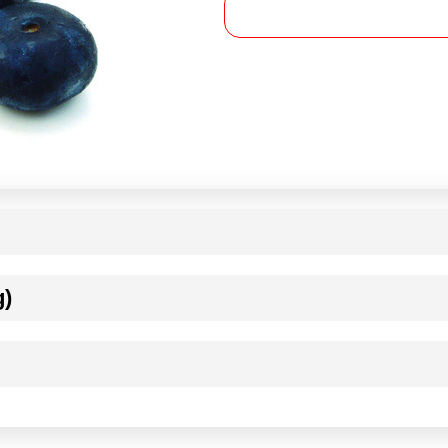
g)
ournisseur(s) de Transgourmet Opérations