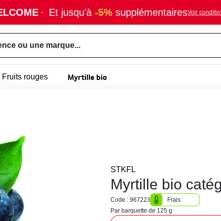
ELCOME
·
Et jusqu'à
-5%
supplémentaires
Voir conditi
ence ou une marque...
Myrtille bio
Fruits rouges
STKFL
Myrtille bio caté
Code : 967223
Frais
Par barquette de 125 g