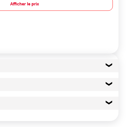
Afficher le prix
49 kcal
204 kj
0.3 g