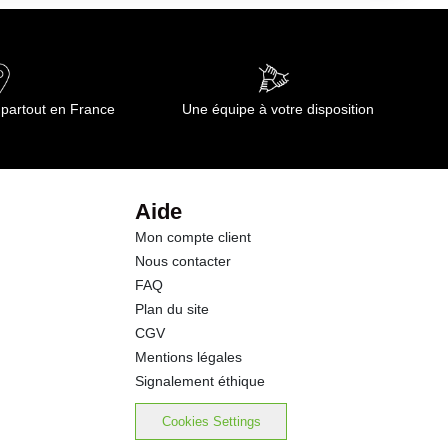
0.03 g
10.6 g
 partout en France
Une équipe à votre disposition
10.0 g
2.4 g
Aide
Mon compte client
0.9 g
Nous contacter
FAQ
0.00 g
Plan du site
CGV
1.00 g
Mentions légales
Signalement éthique
77.0 mg
Cookies Settings