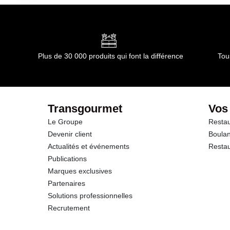
Conformément aux informations transmises par le(s) f
dont Acides gras saturés
Glucides
Plus de 30 000 produits qui font la différence
Tou
dont Sucres
Fibres
Transgourmet
Vos
Le Groupe
Restau
Protéines
Devenir client
Boulan
Actualités et événements
Restau
Sel
Publications
Marques exclusives
Sodium
Partenaires
Solutions professionnelles
Potassium
Recrutement