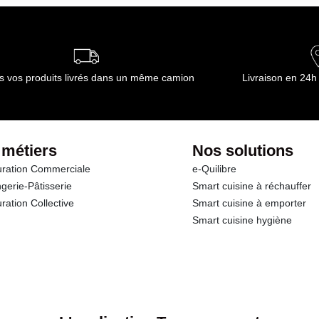
ournisseur(s) de Transgourmet Opérations
s vos produits livrés dans un même camion
Livraison en 24h
 métiers
Nos solutions
ration Commerciale
e-Quilibre
gerie-Pâtisserie
Smart cuisine à réchauffer
ration Collective
Smart cuisine à emporter
Smart cuisine hygiène