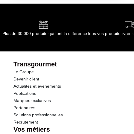
par le(s) fournisseur(s) de Transgourmet
Opérations
dont Acides gras saturés
3.19 g
Glucides
9.2 g
Plus de 30 000 produits qui font la différence
Tous vos produits livré
dont Sucres
2.3 g
Protéines
11.8 g
Transgourmet
Le Groupe
Sel
1.20 g
Devenir client
Actualités et événements
Publications
Marques exclusives
Partenaires
Solutions professionnelles
Recrutement
Vos métiers