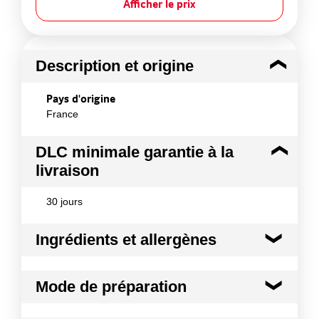
Afficher le prix
Description et origine
Pays d'origine
France
DLC minimale garantie à la
livraison
30 jours
Ingrédients et allergènes
Ingrédients :
Mode de préparation
Sucre, lait écrémé en poudre (14,5%), lactosérum
en poudre, cacao maigre (9%), épaississant : E466 ;
sel, arôme.