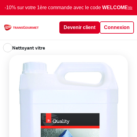
-10% sur votre 1ère commande avec le code
WELCOME
Voir 
Devenir client
Connexion
Nettoyant vitre