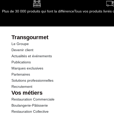
un nettoyage industriel. Il est important de bien
respecter le dosage et la température la plus basse
Plus de 30 000 produits qui font la différence
Tous vos produits livré
recommandée afin de minimiser la consommation
d'énergie et d'eau, et de réduire la pollution de l'eau.
Transgourmet
Le Groupe
Devenir client
Actualités et événements
Publications
Marques exclusives
Partenaires
Solutions professionnelles
Recrutement
Vos métiers
Restauration Commerciale
Boulangerie-Pâtisserie
Restauration Collective