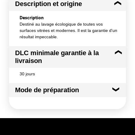
Description et origine
Description
Destiné au lavage écologique de toutes vos
surfaces vitrées et modernes. Il est la garantie d'un
résultat impeccable.
DLC minimale garantie à la
livraison
30 jours
Mode de préparation
Mode de préparation :
S'applique en pulvérisation
directe à environ 20 cm du support à nettoyer.
Essuyer ensuite avec un chiffon propre et sec. Un
rinçage est obligatoire dans le cas d'une utilisation
en milieu alimentaire. Ce produit n'est pas destiné à