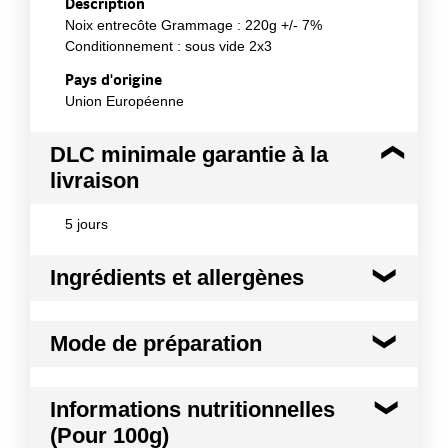
Description
Noix entrecôte Grammage : 220g +/- 7%
Conditionnement : sous vide 2x3
Pays d'origine
Union Européenne
DLC minimale garantie à la
livraison
5 jours
Ingrédients et allergènes
Ingrédients :
Mode de préparation
Viande bovine Morceau d'origine : Milieu du train de
côtes issu d'un ART 8 Origine : UE
Conformément aux informations transmises
Il est conseillé d'ouvrir les sachets quelques
Informations nutritionnelles
par le(s) fournisseur(s) de Transgourmet
minutes avant de cuisiner la viande, elle
(Pour 100g)
Opérations
retrouvera sa couleur et cela exaltera son goût.