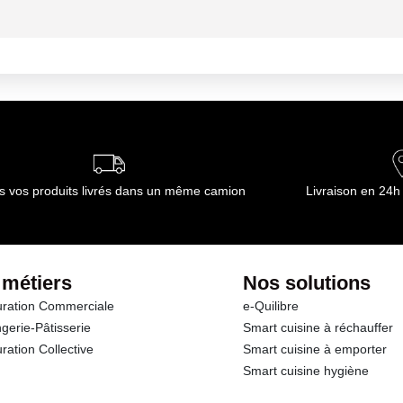
ournisseur(s) de Transgourmet Opérations
ambiante
mbiante
ournisseur(s) de Transgourmet Opérations
s vos produits livrés dans un même camion
Livraison en 24h
 métiers
Nos solutions
ration Commerciale
e-Quilibre
gerie-Pâtisserie
Smart cuisine à réchauffer
ration Collective
Smart cuisine à emporter
Smart cuisine hygiène