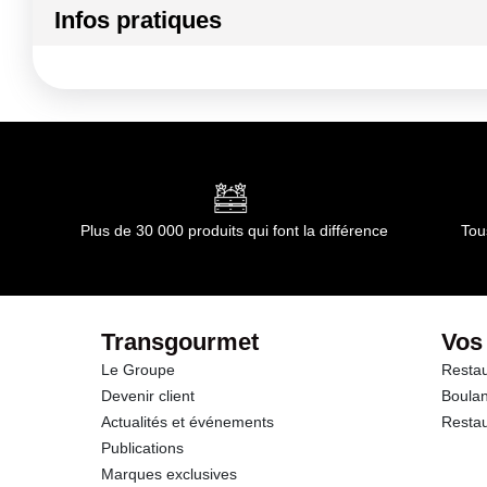
Infos pratiques
Matière : Acier inoxydable
Conformément aux informations transmises par le(s) f
Conditions de stockage avant ouverture :
Température 
Conditions de stockage après ouverture :
Température a
Durée totale du produit :
Non applicable
Conformément aux informations transmises par le(s) f
Plus de 30 000 produits qui font la différence
Tou
Transgourmet
Vos
Le Groupe
Restau
Devenir client
Boulan
Actualités et événements
Restau
Publications
Marques exclusives