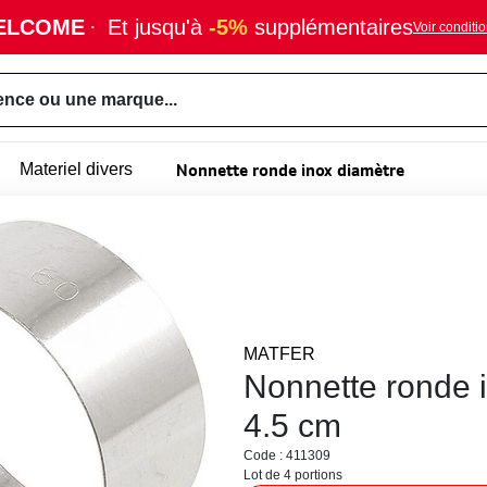
ELCOME
·
Et jusqu'à
-5%
supplémentaires
Voir conditi
ence ou une marque...
Nonnette ronde inox diamètre
Materiel divers
MATFER
Nonnette ronde 
4.5 cm
Code : 411309
Lot de 4 portions