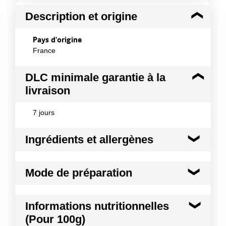
Description et origine
Pays d'origine
France
DLC minimale garantie à la
livraison
7 jours
Ingrédients et allergènes
Ingrédients :
Mode de préparation
Viande de dinde halal traitée en salaison 70%
(viande de dinde halal (origine UE), eau, protéines
végétales (SOJA), dextrose, sel, épices et extrait
Mode de préparation :
A la Poêle : 10 min Au Four
Informations nutritionnelles
d'épices, acidifiant : acétate de sodium, anti-
: 10 min à 180°C A la Friteuse : 5 min
oxygène : érythorbate de sodium), panure 25 %
(Pour 100g)