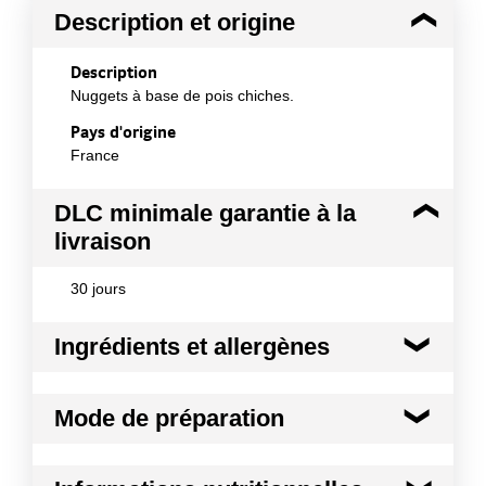
Description et origine
Description
Nuggets à base de pois chiches.
Pays d'origine
France
DLC minimale garantie à la
livraison
30 jours
Ingrédients et allergènes
Ingrédients :
Mode de préparation
Pois chiches* (33%), semoule de maïs*, semoule de
blé*, chapelure de maïs (farine de maïs, eau, sel,
levure)*, double concentré de tomate*, tomates*,
Mode de préparation :
- A la friteuse : Plonger les