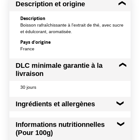
Description et origine
Description
Boisson rafraîchissante à l'extrait de thé, avec sucre
et édulcorant, aromatisée.
Pays d'origine
France
DLC minimale garantie à la
livraison
30 jours
Ingrédients et allergènes
Ingrédients :
Informations nutritionnelles
eau, sucre, jus de pêche à base de concentré1%,
(Pour 100g)
sirop de fructose, acidifiants : acide citrique et
acidemalique, extrait de thé noir 0,12%, arômes