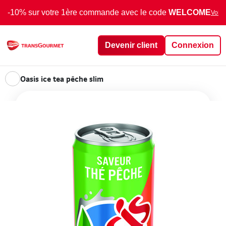
-10% sur votre 1ère commande avec le code
WELCOME
Voir 
Devenir client
Connexion
Oasis ice tea pêche slim