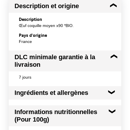
Description et origine
Description
Œuf coquille moyen x90 *BIO.
Pays d'origine
France
DLC minimale garantie à la
livraison
7 jours
Ingrédients et allergènes
Ingrédients :
Informations nutritionnelles
Œufs. Œufs d'origine France, produits selon le
(Pour 100g)
cahier des charges régissant la production d'œufs
issus de l'agriculture biologique.