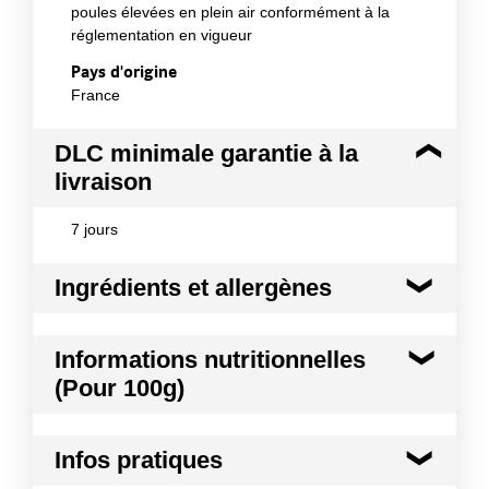
poules élevées en plein air conformément à la
réglementation en vigueur
Pays d'origine
France
DLC minimale garantie à la
livraison
7 jours
Ingrédients et allergènes
Ingrédients :
Informations nutritionnelles
Oeufs
(Pour 100g)
Allergènes :
Oeufs et produits à base d'oeufs
Kilocalories
142 kcal
Conformément aux informations transmises
Infos pratiques
par le(s) fournisseur(s) de Transgourmet
Kilojoules
595 kj