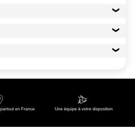
154 kcal
646 kj
11.1 g
2.70 g
0.7 g
 partout en France
Une équipe à votre disposition
0.7 g
traces