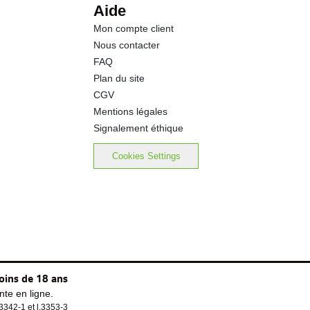
Aide
Mon compte client
12.8 g
Nous contacter
FAQ
0.32 g
Plan du site
CGV
Mentions légales
Signalement éthique
Cookies Settings
oins de 18 ans
te en ligne.
.3342-1 et l.3353-3