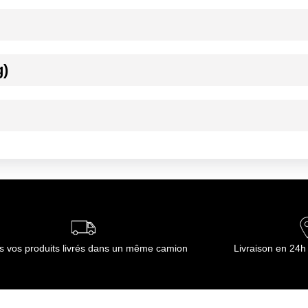
g)
ournisseur(s) de Transgourmet Opérations
nte
ournisseur(s) de Transgourmet Opérations
s vos produits livrés dans un même camion
Livraison en 24h