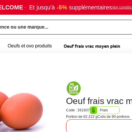
ELCOME
·
Et jusqu'à
-5%
supplémentaires
Voir conditi
ence ou une marque...
Oeuf frais vrac moyen plein
Oeufs et ovo produits
Oeuf frais vrac 
Code : 261937
Frais
Portion de 62.222 g
Colis de 90 portions