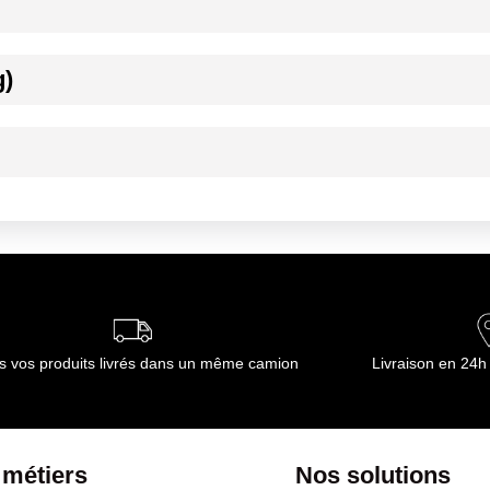
g)
, sel Origine : Alaska ¿ Canada issu de la pêche sauvage. Zone de p
ournisseur(s) de Transgourmet Opérations
°C dans leur conditionnement d'origine
ournisseur(s) de Transgourmet Opérations
s vos produits livrés dans un même camion
Livraison en 24h
 métiers
Nos solutions