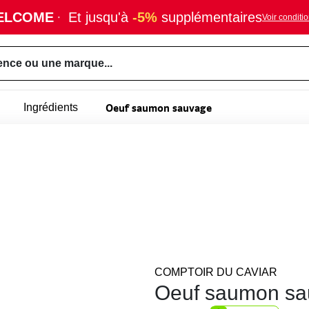
ELCOME
·
Et jusqu'à
-5%
supplémentaires
Voir conditi
ence ou une marque...
Oeuf saumon sauvage
Ingrédients
COMPTOIR DU CAVIAR
Oeuf saumon sa