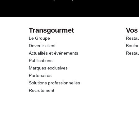
Glucides
dont Sucres
Transgourmet
Vos
Le Groupe
Restau
Fibres
Devenir client
Boulan
Actualités et événements
Restau
Protéines
Publications
Marques exclusives
Sel
Partenaires
Solutions professionnelles
Recrutement