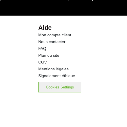
7.9 g
7.9 g
Aide
Mon compte client
2.2 g
Nous contacter
FAQ
1.1 g
Plan du site
CGV
0.10 g
Mentions légales
Signalement éthique
Cookies Settings