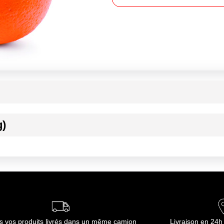
g)
ournisseur(s) de Transgourmet Opérations
s vos produits livrés dans un même camion
Livraison en 24h