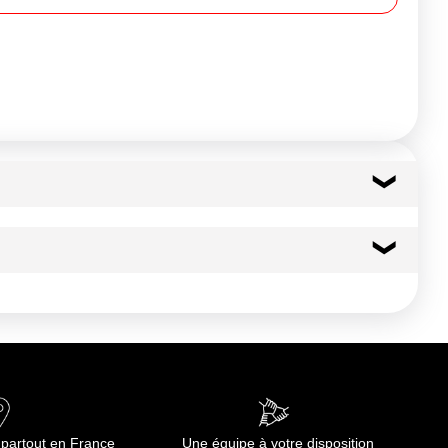
40 kcal
166 kj
0.4 g
0.07 g
 partout en France
Une équipe à votre disposition