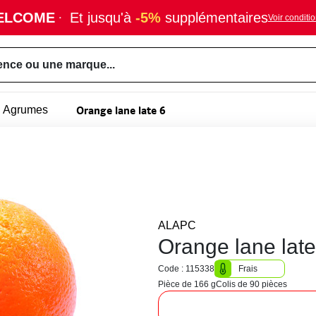
ELCOME
·
Et jusqu'à
-5%
supplémentaires
Voir conditi
ence ou une marque...
Orange lane late 6
Agrumes
ALAPC
Orange lane late
Code : 115338
Frais
Pièce de 166 g
Colis de 90 pièces