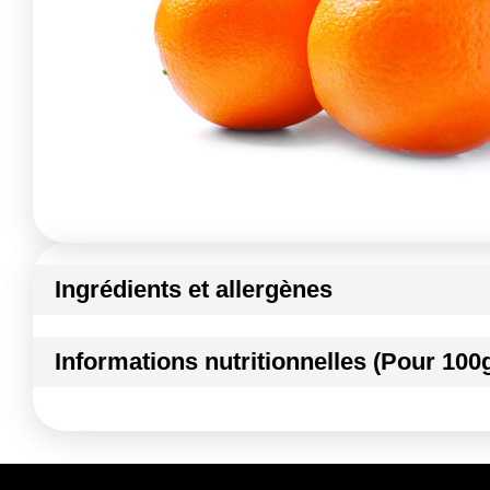
Ingrédients et allergènes
Ingrédients :
Informations nutritionnelles (Pour 100
Orange
Conformément aux informations transmises par le(s) f
Kilocalories
Kilojoules