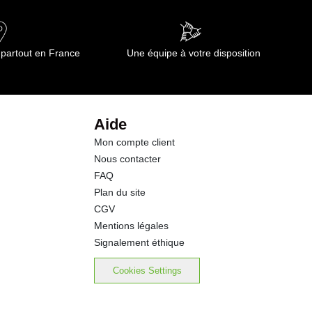
0.4 g
0.06 g
 partout en France
Une équipe à votre disposition
18.3 g
5.6 g
Aide
Mon compte client
2.9 g
Nous contacter
FAQ
1.5 g
Plan du site
CGV
0.10 g
Mentions légales
Signalement éthique
Cookies Settings