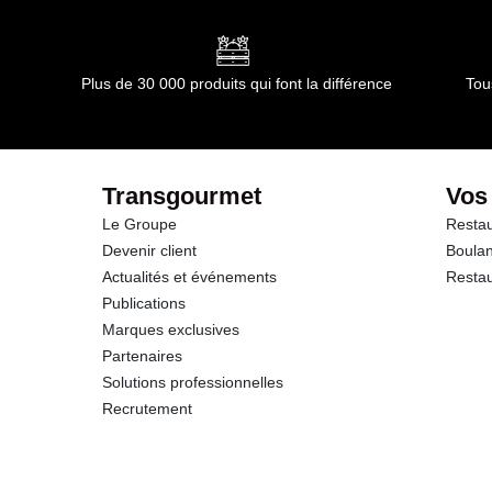
Matières grasses
dont Acides gras saturés
Plus de 30 000 produits qui font la différence
Tou
Glucides
dont Sucres
Transgourmet
Vos
Le Groupe
Restau
Fibres
Devenir client
Boulan
Actualités et événements
Restau
Protéines
Publications
Marques exclusives
Sel
Partenaires
Solutions professionnelles
Recrutement