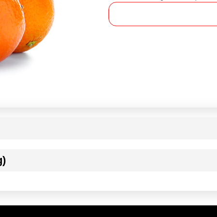
g)
ournisseur(s) de Transgourmet Opérations