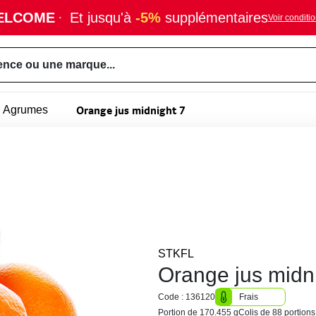
ELCOME
·
Et jusqu'à
-5%
supplémentaires
Voir conditi
ence ou une marque...
Orange jus midnight 7
Agrumes
STKFL
Orange jus midni
Code : 136120
Frais
Portion de 170.455 g
Colis de 88 portions