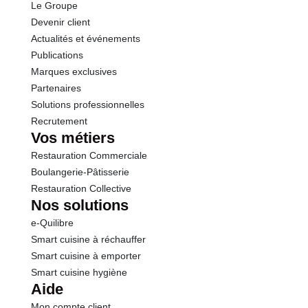
Le Groupe
Fibres
2.9 g
Devenir client
Actualités et événements
Protéines
1.5 g
Publications
Marques exclusives
Sel
0.10 g
Partenaires
Solutions professionnelles
Recrutement
Vos métiers
Restauration Commerciale
Boulangerie-Pâtisserie
Restauration Collective
Nos solutions
e-Quilibre
Smart cuisine à réchauffer
Smart cuisine à emporter
Smart cuisine hygiène
Aide
Mon compte client