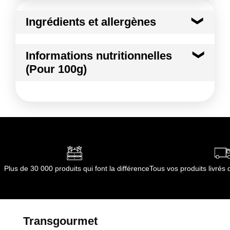
Ingrédients et allergènes
Ingrédients :
Informations nutritionnelles
Orange
(Pour 100g)
Conformément aux informations transmises
par le(s) fournisseur(s) de Transgourmet
Kilocalories
82 kcal
Opérations
Kilojoules
345 kj
Matières grasses
0.4 g
dont Acides gras saturés
0.06 g
Plus de 30 000 produits qui font la différence
Tous vos produits livré
Glucides
18.3 g
dont Sucres
5.6 g
Transgourmet