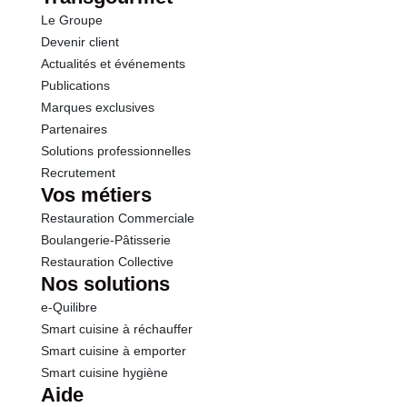
Le Groupe
Fibres
2.7 g
Devenir client
Actualités et événements
Protéines
0.8 g
Publications
Marques exclusives
Sel
0.01 g
Partenaires
Solutions professionnelles
Recrutement
Vos métiers
Restauration Commerciale
Boulangerie-Pâtisserie
Restauration Collective
Nos solutions
e-Quilibre
Smart cuisine à réchauffer
Smart cuisine à emporter
Smart cuisine hygiène
Aide