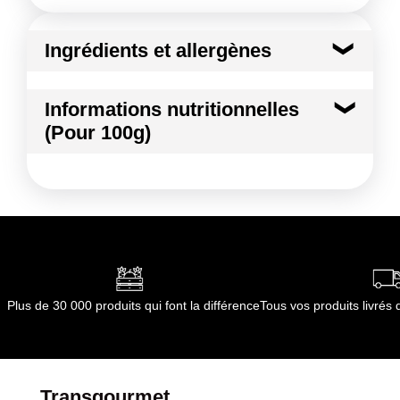
Ingrédients et allergènes
Ingrédients :
Informations nutritionnelles
Orange
(Pour 100g)
Conformément aux informations transmises
par le(s) fournisseur(s) de Transgourmet
Kilocalories
40 kcal
Opérations
Kilojoules
166 kj
Matières grasses
0.5 g
dont Acides gras saturés
0.01 g
Plus de 30 000 produits qui font la différence
Tous vos produits livré
Glucides
8.0 g
dont Sucres
7.6 g
Transgourmet