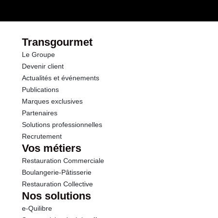
dont Sucres
38.0 g
Fibres
2.5 g
Transgourmet
Le Groupe
Protéines
5.0 g
Devenir client
Actualités et événements
Sel
0.90 g
Publications
Marques exclusives
Partenaires
Solutions professionnelles
Recrutement
Vos métiers
Restauration Commerciale
Boulangerie-Pâtisserie
Restauration Collective
Nos solutions
e-Quilibre