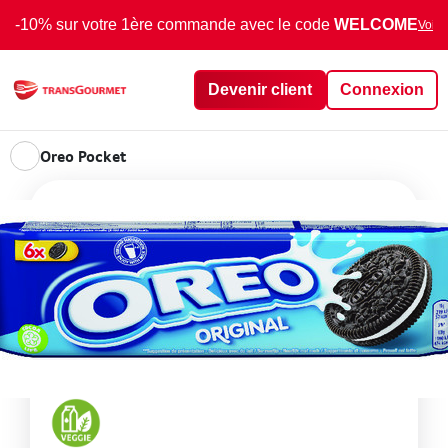
-10% sur votre 1ère commande avec le code
WELCOME
Voir 
Devenir client
Connexion
Oreo Pocket