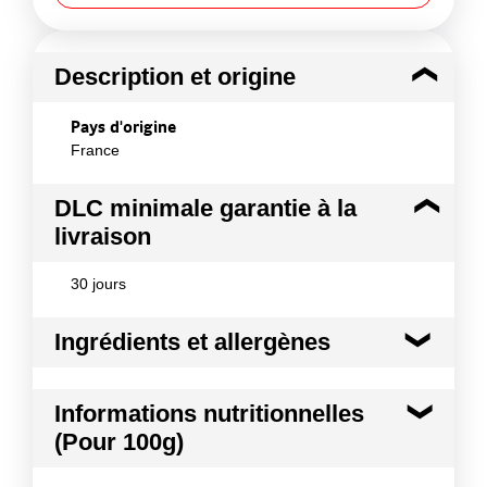
Description et origine
Pays d'origine
France
DLC minimale garantie à la
livraison
30 jours
Ingrédients et allergènes
Ingrédients :
Informations nutritionnelles
ORGE perlé cuit. Peut contenir : CÉLERI
(Pour 100g)
Allergènes :
Céréales contenant du gluten
Kilocalories
104 kcal