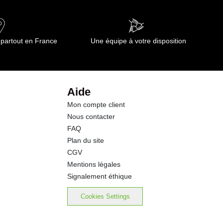
0.6 g
0.00 g
 partout en France
Une équipe à votre disposition
2.7 g
0.3 g
Aide
Mon compte client
3.2 g
Nous contacter
FAQ
0.00 g
Plan du site
CGV
Mentions légales
Signalement éthique
Cookies Settings