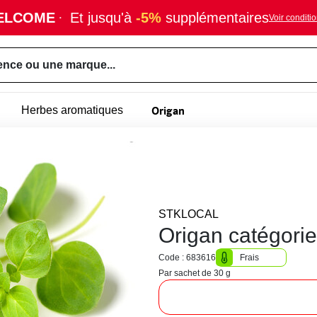
ELCOME
·
Et jusqu'à
-5%
supplémentaires
Voir conditi
ence ou une marque...
Origan
Herbes aromatiques
STKLOCAL
Origan catégori
Code : 683616
Frais
Par sachet de 30 g