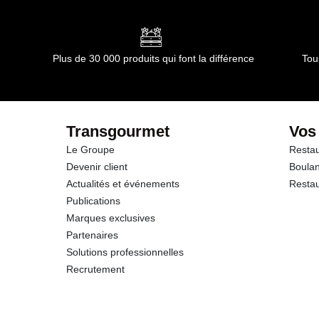
Matières grasses
dont Acides gras saturés
Plus de 30 000 produits qui font la différence
Tou
Glucides
dont Sucres
Transgourmet
Vos
Le Groupe
Restau
Protéines
Devenir client
Boulan
Actualités et événements
Restau
Sel
Publications
Marques exclusives
Partenaires
Solutions professionnelles
Recrutement