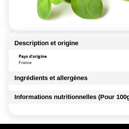
Description et origine
Pays d'origine
France
Ingrédients et allergènes
Ingrédients :
Informations nutritionnelles (Pour 100
ORIGAN
Conformément aux informations transmises par le(s) f
Kilocalories
Kilojoules