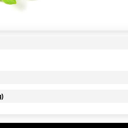
g)
ournisseur(s) de Transgourmet Opérations