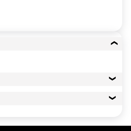
29 kcal
121 kj